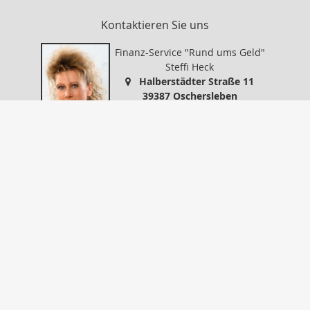
Kontaktieren Sie uns
Finanz-Service "Rund ums Geld"
Steffi Heck
Halberstädter Straße 11
39387 Oschersleben
0394999578
0394999579
info@finanz-service-oc.de
https://www.finanz-service-oc.de
Nachricht schreiben
Startseite
Kontakt