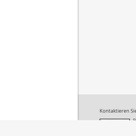
Kontaktieren Si
F
S