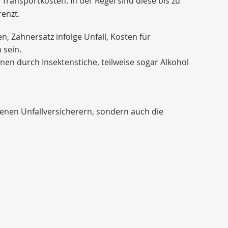
Transportkosten. In der Regel sind diese bis zu
enzt.
 Zahnersatz infolge Unfall, Kosten für
 sein.
onen durch Insektenstiche, teilweise sogar Alkohol
denen Unfallversicherern, sondern auch die