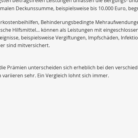
gsten beitragsfreien Leistungen unfassen die Bergungs- und 
imalen Deckunssumme, beispielsweise bis 10.000 Euro, begr
rkostenbeihilfen, Behinderungsbedingte Mehraufwendungen,
sche Hilfsmittel... können als Leistungen mit eingeschlossen
eignisse, beispielsweise Vergiftungen, Impfschäden, Infekti
er sind mitversichert.
die Prämien unterscheiden sich erheblich bei den verschie
 variieren sehr. Ein Vergleich lohnt sich immer.