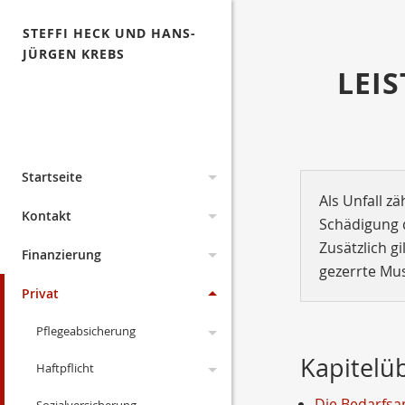
STEFFI HECK UND HANS-
JÜRGEN KREBS
LEI
Startseite
Als Unfall z
Analyse
Kontakt
Schädigung d
Zusätzlich g
Lexikon
Erstinformation
Finanzierung
gezerrte Mu
Suche
Persönliche Beratung
Baufinanzierung
Privat
Impressum
Pflegeabsicherung
Kapitelü
Datenschutz
Haftpflicht
gesetzliche PV
Anfahrt
Die Bedarfsa