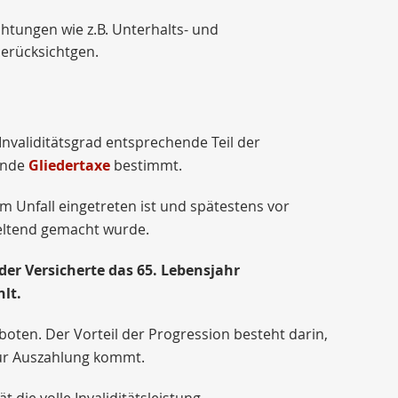
chtungen wie z.B. Unterhalts- und
berücksichtgen.
Invaliditätsgrad entsprechende Teil der
tende
Gliedertaxe
bestimmt.
em Unfall eingetreten ist und spätestens vor
 geltend gemacht wurde.
er Versicherte das 65. Lebensjahr
hlt.
oten. Der Vorteil der Progression besteht darin,
zur Auszahlung kommt.
t die volle Invaliditätsleistung.