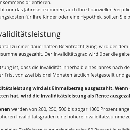
inkommens orientieren.
ht nur das Jahreseinkommen, auch Ihre finanziellen Verpfli
ngskosten für Ihre Kinder oder eine Hypothek, sollten Sie 
validitätsleistung
Unfall zu einer dauerhaften Beeinträchtigung, wird der dem 
tssumme ausgezahlt. Der Invaliditätsgrad wird über die gel
zung ist, dass die Invalidität innerhalb eines Jahres nach d
er Frist von zwei bis drei Monaten ärztlich festgestellt und
iditätsleistung wird als Einmalbetrag ausgeszahlt.
Wenn d
ten hat, wird die Invaliditätsleistung als Rente ausgeza
onen
werden von 200, 250, 500 bis sogar 1000 Prozent angeb
höheren Invaliditätsgraden eine höhere Invaliditätssumme 
 einige Tarife bereits ab beispielsweise 80 Prozent Invaliditä