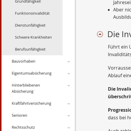
Justiz, Richter
Grundfähigkeit
Jahrese
Pflegeversicherung
Aber nic
Polizei, Zoll
Funktionsinvalidität
Ausbildu
Krankentagegeld
Leistungen
Dienstunfähigkeit
Krankenhaus- Tagegeld
Die In
Lehrer
Schwere Krankheiten
Zusatz KV
Führt ein 
Berufsunfähigkeit
Invaliditä
Bauvorhaben
Vorrausset
Eigentumsabsicherung
Bausparen
Ablauf ein
Hinterbliebenen
Baufinanzierung
Privathaftpflicht
Wohnriester
Die Inval
Absicherung
überschrit
Was und wie hoch
Haus und Grundstück
Wohnriester
Kraftfahrtversicherung
Haftpflicht
Sterbegeldversicherung
Bauleistungsversicherung
Progressi
Senioren
Rechtsschutz
Kreditausfallversicherung
Rechtsschutz Kfz
dass bei 
Bauhelfer-
Rechtsschutz
Unfallversicherung
Wohngebäude
Risikoleben
Automobil
Pflegeabsicherung
Auch zahlen