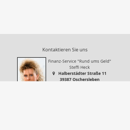
Kontaktieren Sie uns
Finanz-Service "Rund ums Geld"
Steffi Heck
Halberstädter Straße 11
39387 Oschersleben
0394999578
0394999579
info@finanz-service-oc.de
https://www.finanz-service-oc.de
Nachricht schreiben