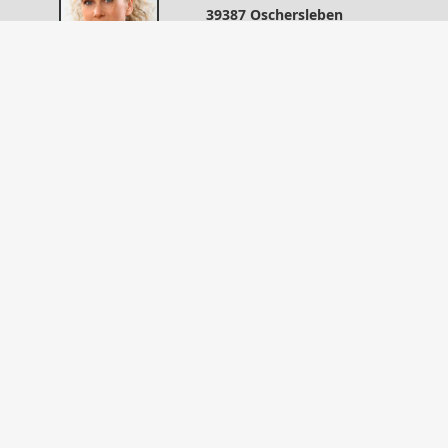
39387 Oschersleben
0394999578
0394999579
info@finanz-service-oc.de
https://www.finanz-service-oc.de
Nachricht schreiben
Startseite
Kontakt
Finanzierung
Privat
Gewerbe