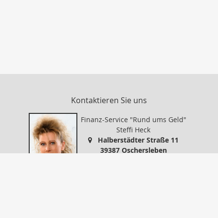
Kontaktieren Sie uns
Finanz-Service "Rund ums Geld"
Steffi Heck
Halberstädter Straße 11
39387 Oschersleben
0394999578
0394999579
info@finanz-service-oc.de
https://www.finanz-service-oc.de