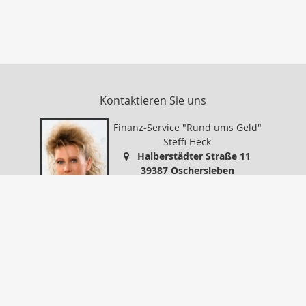
Kontaktieren Sie uns
Finanz-Service "Rund ums Geld"
Steffi Heck
Halberstädter Straße 11
39387 Oschersleben
0394999578
0394999579
info@finanz-service-oc.de
https://www.finanz-service-oc.de
Nachricht schreiben